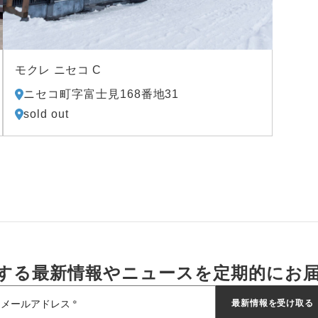
モクレ ニセコ C
ニセコ町字富士見168番地31
sold out
する最新情報やニュースを
定期的にお