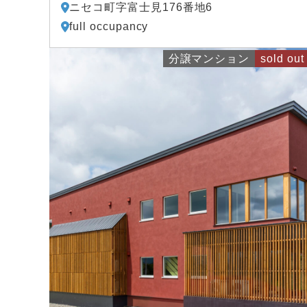
ニセコ町字富士見176番地6
full occupancy
分譲マンション
sold out