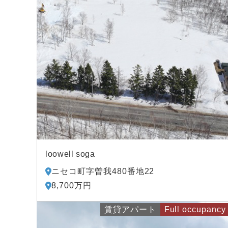
loowell soga
ニセコ町字曽我480番地22
8,700万円
賃貸アパート
Full occupancy