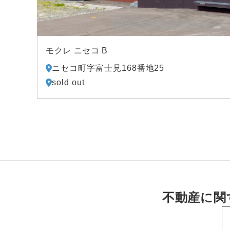
モクレ ニセコ B
ニセコ町字富士見168番地25
sold out
不動産に関