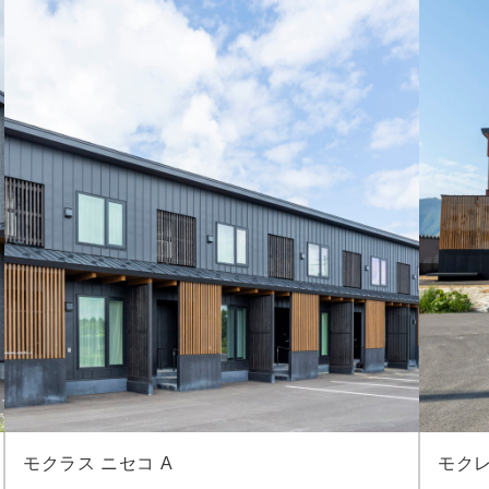
モクラス ニセコ A
モクレ