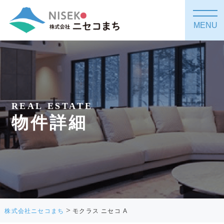
MENU
REAL ESTATE
物件詳細
>
株式会社ニセコまち
モクラス ニセコ A