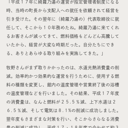
「平成１７年に綺羅乃湯の運営が指定管理者制度になる
時、当時の町長から支配人への就任を依頼されて経営を
引き受けた。その翌年に（綺羅乃湯の）代表取締役に就
任して、そこから１０年務めたね。綺羅乃湯に来てくれ
るお客さんが減ってきて、燃料価格もどんどん高騰して
いたから、経営が大変な時期だった。自分たちにでき
る、ありとあらゆる取り組みを実施してきた。」
牧野さんがまず取りかかったのは、水道光熱消費量の削
減。効率的かつ効果的な運営を行うために、使用する燃
料の種類を変更し、館内の温度管理や営業終了後の浴槽
の温度管理などを行いました。その結果、平成１７年度
の消費量は、なんと燃料が２５.５％減、上下水道は２
６.５％減、そして電気は８.１%の削減に成功しました。
翌年度もさまざまな対策を行い、そこからさらなる消費
量の削減に成功し、平成１７・１８年度で合わせて約３