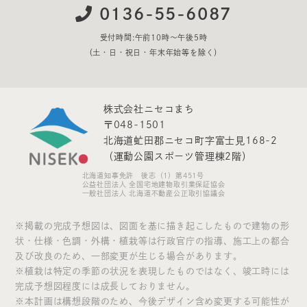
0136-55-6087
受付時間:午前10時〜午後5時
（土・日・祝日・年末年始等を除く）
株式会社ニセコまち
〒048-1501
北海道虻田郡ニセコ町字富士見168-2
（運動公園スポーツ管理棟2階）
北海道知事免許 後志（1）第451号
公益社団法⼈ 全国宅地建物取引業保証協会
一般社団法人 北海道不動産公正取引協議会
※掲載の完成予想図は、図面を基に描き起こしたもので建物の形
状・仕様・色調・外構・植栽等は行政官庁の指導、施工上の都合
及び改良のため、一部変更が生じる場合があります。
※植栽は特定の季節の状況を表現したものではなく、竣工時には
完成予想図程度には成長しておりません。
※本計画は構想段階のため、今後デザイン含め変更する可能性が