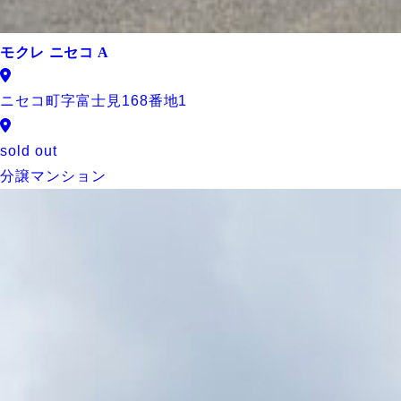
モクレ ニセコ A
ニセコ町字富士見168番地1
sold out
分譲マンション