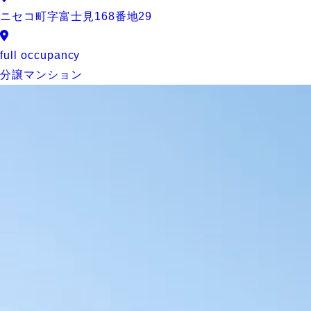
ニセコ町字富士見168番地29
full occupancy
分譲マンション