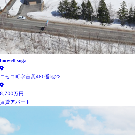
loowell soga
ニセコ町字曽我480番地22
8,700万円
賃貸アパート