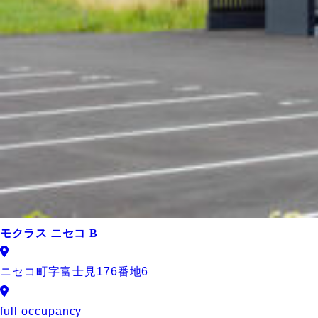
モクラス ニセコ B
ニセコ町字富士見176番地6
full occupancy